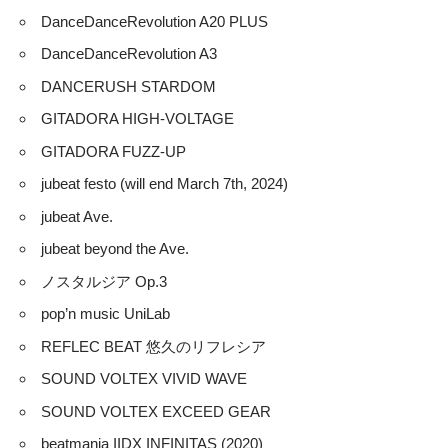
DanceDanceRevolution A20 PLUS
DanceDanceRevolution A3
DANCERUSH STARDOM
GITADORA HIGH-VOLTAGE
GITADORA FUZZ-UP
jubeat festo (will end March 7th, 2024)
jubeat Ave.
jubeat beyond the Ave.
ノスタルジア Op.3
pop’n music UniLab
REFLEC BEAT 悠久のリフレシア
SOUND VOLTEX VIVID WAVE
SOUND VOLTEX EXCEED GEAR
beatmania IIDX INFINITAS (2020)