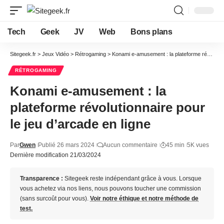
Tech
Geek
JV
Web
Bons plans
Sitegeek.fr
>
Jeux Vidéo
>
Rétrogaming
>
Konami e-amusement : la plateforme révolutionnaire pour le jeu d’arcade en ligne
RÉTROGAMING
Konami e-amusement : la
plateforme révolutionnaire pour
le jeu d’arcade en ligne
Par
Gwen
Publié 26 mars 2024
Aucun commentaire
45 min
5K vues
Dernière modification 21/03/2024
Transparence :
Sitegeek reste indépendant grâce à vous. Lorsque
vous achetez via nos liens, nous pouvons toucher une commission
(sans surcoût pour vous).
Voir notre éthique et notre méthode de
test.