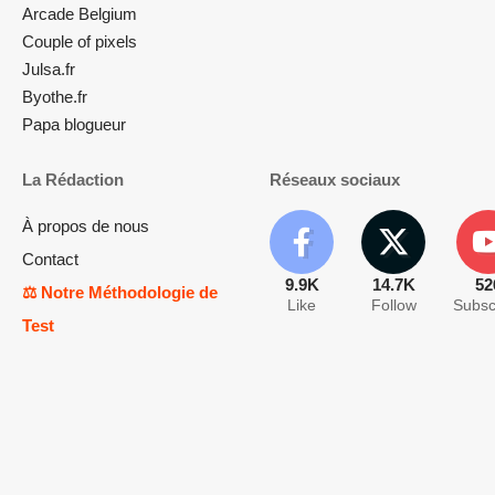
Arcade Belgium
Couple of pixels
Julsa.fr
Byothe.fr
Papa blogueur
La Rédaction
Réseaux sociaux
À propos de nous
Contact
9.9K
14.7K
52
⚖️ Notre Méthodologie de
Like
Follow
Subsc
Test