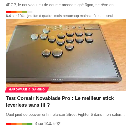
4PGP, le nouveau jeu de course arcade signé 3goo, se rêve en…
6.4
sur 10
Un jeu fun à quatre, mais beaucoup moins drôle tout seul
HARDWARE & GAMING
Test Corsair Novablade Pro : Le meilleur stick
leverless sans fil ?
Quel pied de pouvoir enfin relancer Street Fighter 6 dans mon salon…
9
sur 10
🕹️ ✨ 🏆