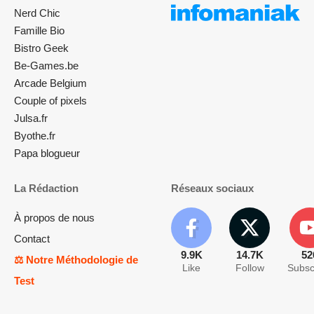
Nerd Chic
Famille Bio
Bistro Geek
Be-Games.be
Arcade Belgium
Couple of pixels
Julsa.fr
Byothe.fr
Papa blogueur
La Rédaction
Réseaux sociaux
À propos de nous
Contact
9.9K
14.7K
52
⚖️ Notre Méthodologie de
Like
Follow
Subsc
Test