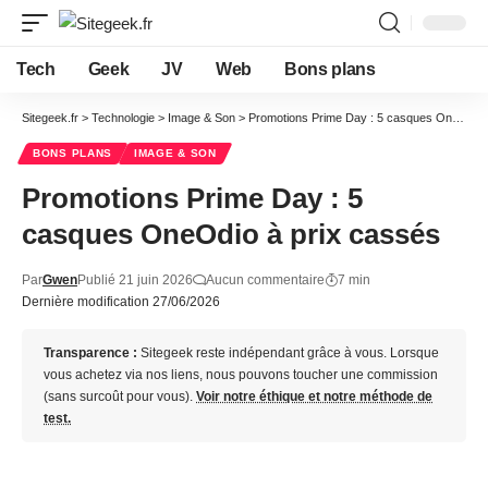
Tech
Geek
JV
Web
Bons plans
Sitegeek.fr
>
Technologie
>
Image & Son
>
Promotions Prime Day : 5 casques OneOdio à prix cassés
BONS PLANS
IMAGE & SON
Promotions Prime Day : 5
casques OneOdio à prix cassés
Par
Gwen
Publié 21 juin 2026
Aucun commentaire
7 min
Dernière modification 27/06/2026
Transparence :
Sitegeek reste indépendant grâce à vous. Lorsque
vous achetez via nos liens, nous pouvons toucher une commission
(sans surcoût pour vous).
Voir notre éthique et notre méthode de
test.