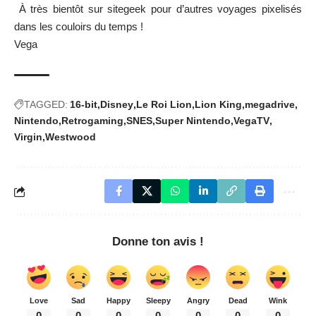
À très bientôt sur sitegeek pour d’autres voyages pixelisés
dans les couloirs du temps !
Vega
TAGGED:
16-bit
Disney
Le Roi Lion
Lion King
megadrive
Nintendo
Retrogaming
SNES
Super Nintendo
VegaTV
Virgin
Westwood
Donne ton avis !
Love
Sad
Happy
Sleepy
Angry
Dead
Wink
0
0
0
0
0
0
0