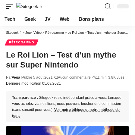
Tech
Geek
JV
Web
Bons plans
Sitegeek.fr
>
Jeux Vidéo
>
Rétrogaming
>
Le Roi Lion – Test d’un mythe sur Super Nintendo
RÉTROGAMING
Le Roi Lion – Test d’un mythe
sur Super Nintendo
Par
Vega
Publié 5 août 2021
Aucun commentaire
11 min
3.8K vues
Dernière modification 05/08/2021
Transparence :
Sitegeek reste indépendant grâce à vous. Lorsque
vous achetez via nos liens, nous pouvons toucher une commission
(sans surcoût pour vous).
Voir notre éthique et notre méthode de
test.