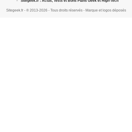
Sitegeek.fr : Actus, Tests et Bons Plans Geek et High-Tech
Sitegeek.fr - ® 2013-2026 - Tous droits réservés - Marque et logos déposés