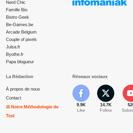
Nerd Chic
Famille Bio
Bistro Geek
Be-Games.be
Arcade Belgium
Couple of pixels
Julsa.fr
Byothe.fr
Papa blogueur
La Rédaction
Réseaux sociaux
À propos de nous
Contact
9.9K
14.7K
52
⚖️ Notre Méthodologie de
Like
Follow
Subsc
Test