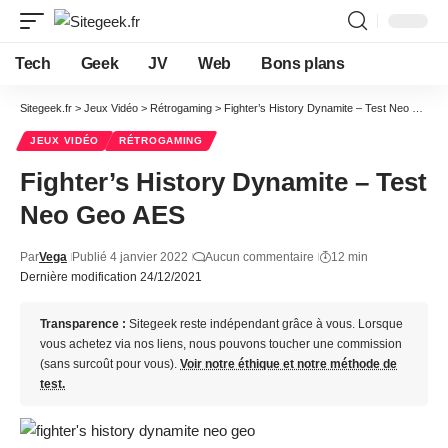
Tech
Geek
JV
Web
Bons plans
Sitegeek.fr
>
Jeux Vidéo
>
Rétrogaming
>
Fighter’s History Dynamite – Test Neo Geo AES
JEUX VIDÉO
RÉTROGAMING
Fighter’s History Dynamite – Test
Neo Geo AES
Par
Vega
Publié 4 janvier 2022
Aucun commentaire
12 min
Dernière modification 24/12/2021
Transparence :
Sitegeek reste indépendant grâce à vous. Lorsque
vous achetez via nos liens, nous pouvons toucher une commission
(sans surcoût pour vous).
Voir notre éthique et notre méthode de
test.