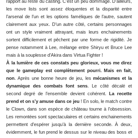
rapport au reste du casting. C’est un peu dommage. D’ailleurs,
les move lists sont assez éloquentes et la disparité entre
l’arsenal de l’un et les options faméliques de l’autre, sautent
clairement aux yeux. D’un autre côté, certains personnages
ont un style vraiment attrayant, mais leurs enchainements
sortent difficilement et pêchent par une forme de rigidité. Je
pense notamment à Lee, mélange entre Shiryu et Bruce Lee
mais à la souplesse d’Akira dans Virtua Fighter !
À la lumière de ces constats peu glorieux, vous me direz
que le gameplay est complètement pourri. Mais en fait,
non
. Après une bonne heure de jeu, les
mécanismes et la
dynamique des combats font sens
. Le côté décalé et
second degré de l’ensemble devient cohérent.
La recette
prend et on s’y amuse dans ce jeu
! En solo, le match contre
le Clown, dans son espèce de château tourne à l’obsession.
Les remontées sont spectaculaires et certains enchainements
permettent d’espérer jusqu’à la dernière seconde. À deux,
évidemment, le fun prend le dessus sur le niveau des boss et