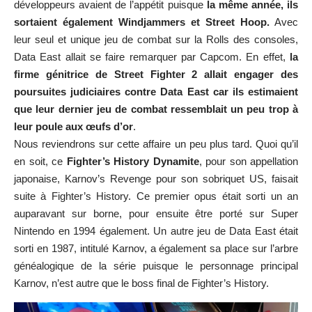
développeurs avaient de l’appétit puisque
la même année, ils
sortaient également
Windjammers
et Street Hoop.
Avec
leur seul et unique jeu de combat sur la Rolls des consoles,
Data East allait se faire remarquer par Capcom. En effet,
la
firme génitrice de Street Fighter 2 allait engager des
poursuites judiciaires contre Data East car ils estimaient
que leur dernier jeu de combat ressemblait un peu trop à
leur poule aux œufs d’or
.
Nous reviendrons sur cette affaire un peu plus tard. Quoi qu’il
en soit, ce
Fighter’s History Dynamite
, pour son appellation
japonaise, Karnov’s Revenge pour son sobriquet US, faisait
suite à Fighter’s History. Ce premier opus était sorti un an
auparavant sur borne, pour ensuite être porté sur Super
Nintendo en 1994 également. Un autre jeu de Data East était
sorti en 1987, intitulé Karnov, a également sa place sur l’arbre
généalogique de la série puisque le personnage principal
Karnov, n’est autre que le boss final de Fighter’s History.