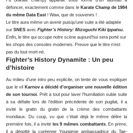
défoncer, exactement comme dans le
Karate Champ de 1984
du même Data East
! Waw, que de souvenirs !
Le titre aura même un avenir puisqu’une suite a été adaptée
sur
SNES
avec
Fighter’s History: Mizoguchi Kiki Ippatsu.
Enfin
,
le titre qui occupe notre scène aujourd’hui sera porté sur
les shops des consoles modernes. Preuve que le titre n’est
pas du tout mort-né.
Fighter’s History Dynamite : Un peu
d’histoire
Au milieu d’une intro peu explicite, on tente de vous expliquer
que le vil
Karnov a décidé d’organiser une nouvelle édition
de son tournoi
. Prêt à tout pour laver l’humiliation subie suite
à sa défaite lors de l’édition précédente de son pugilat, il a
invité le gratin du gratin de la crème des combattants
mondiaux. Du coup, vu que c’était déjà le même délire la
première fois, il a invité
les 9 mêmes combattants
. En prime,
il a dégotté la coréenne Youngmie ambassadrice du Tae-