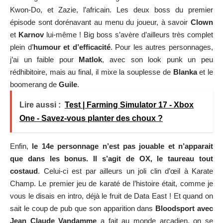
Kwon-Do, et Zazie, l’africain. Les deux boss du premier
épisode sont dorénavant au menu du joueur, à savoir
Clown
et
Karnov
lui-même ! Big boss s’avère d’ailleurs très complet
plein d’
humour et d’efficacité
. Pour les autres personnages,
j’ai un faible pour
Matlok
, avec son look punk un peu
rédhibitoire, mais au final, il mixe la souplesse de
Blanka
et le
boomerang de
Guile
.
Lire aussi :
Test | Farming Simulator 17 - Xbox
One - Savez-vous planter des choux ?
Enfin,
le 14e personnage n’est pas jouable et n’apparait
que dans les bonus. Il s’agit de OX, le taureau tout
costaud
. Celui-ci est par ailleurs un joli clin d’œil à Karate
Champ. Le premier jeu de karaté de l’histoire était, comme je
vous le disais en intro, déjà le fruit de Data East ! Et quand on
sait le coup de pub que son apparition dans
Bloodsport avec
Jean Claude Vandamme
a fait au monde arcadien, on se