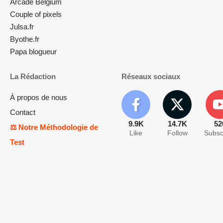
Arcade Belgium
Couple of pixels
Julsa.fr
Byothe.fr
Papa blogueur
La Rédaction
Réseaux sociaux
À propos de nous
Contact
9.9K
14.7K
52
⚖️ Notre Méthodologie de
Like
Follow
Subsc
Test