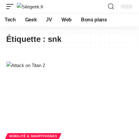
Tech
Geek
JV
Web
Bons plans
Étiquette :
snk
MOBILITÉ & SMARTPHONES