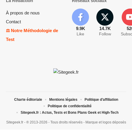
La Rédaction
Réseaux sociaux
À propos de nous
Contact
9.9K
14.7K
52
⚖️ Notre Méthodologie de
Like
Follow
Subsc
Test
Charte éditoriale
Mentions légales
Politique d’affiliation
Politique de confidentialité
Sitegeek.fr : Actus, Tests et Bons Plans Geek et High-Tech
Sitegeek.fr - ® 2013-2026 - Tous droits réservés - Marque et logos déposés