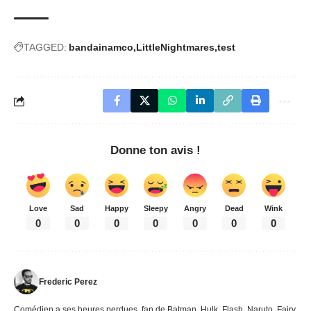
TAGGED:
bandainamco
LittleNightmares
test
Donne ton avis !
Love
Sad
Happy
Sleepy
Angry
Dead
Wink
0
0
0
0
0
0
0
Frederic Perez
Comédien a ses heures perdues, fan de Batman, Hulk, Flash, Naruto, Fairy