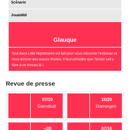
Scénario
Jouabilité
Glauque
Tout dans Little Nightmares est fait pour vous retourner l'estomac et
vous donner des sueurs froides. Il faut admettre que Tarsier sait y
faire à ce niveau là !
Revue de presse
07/10
16/20
Gamekult
Gamergen
–/20
07/10