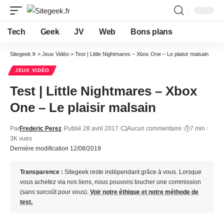
Tech
Geek
JV
Web
Bons plans
Sitegeek.fr
>
Jeux Vidéo
>
Test | Little Nightmares – Xbox One – Le plaisir malsain
JEUX VIDÉO
Test | Little Nightmares – Xbox
One – Le plaisir malsain
Par
Frederic Perez
Publié 28 avril 2017
Aucun commentaire
7 min
3K vues
Dernière modification 12/08/2019
Transparence :
Sitegeek reste indépendant grâce à vous. Lorsque
vous achetez via nos liens, nous pouvons toucher une commission
(sans surcoût pour vous).
Voir notre éthique et notre méthode de
test.