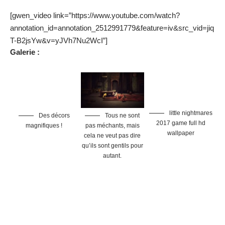
[gwen_video link=”https://www.youtube.com/watch?
annotation_id=annotation_2512991779&feature=iv&src_vid=jiq
T-B2jsYw&v=yJVh7Nu2WcI”]
Galerie :
little nightmares
Des décors
Tous ne sont
2017 game full hd
magnifiques !
pas méchants, mais
wallpaper
cela ne veut pas dire
qu’ils sont gentils pour
autant.