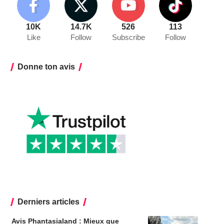
10K
14.7K
526
113
Like
Follow
Subscribe
Follow
Donne ton avis
Derniers articles
Avis Phantasialand : Mieux que