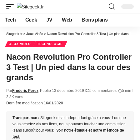
Tech
Geek
JV
Web
Bons plans
Sitegeek.fr
>
Jeux Vidéo
>
Nacon Revolution Pro Controller 3 Test | Un pied dans la cour des grands
JEUX VIDÉO
TECHNOLOGIE
Nacon Revolution Pro Controller
3 Test | Un pied dans la cour des
grands
Par
Frederic Perez
Publié 13 décembre 2019
5 commentaires
5 min
3.8K vues
Dernière modification 16/01/2020
Transparence :
Sitegeek reste indépendant grâce à vous. Lorsque
vous achetez via nos liens, nous pouvons toucher une commission
(sans surcoût pour vous).
Voir notre éthique et notre méthode de
test.