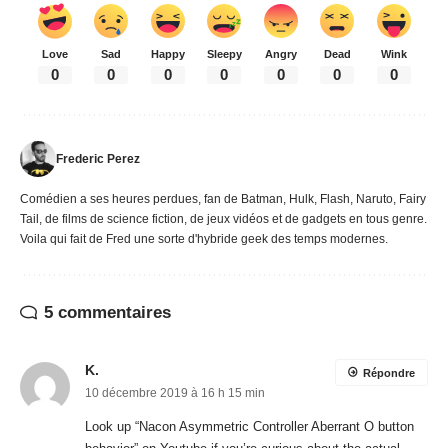
Love
Sad
Happy
Sleepy
Angry
Dead
Wink
0
0
0
0
0
0
0
Frederic Perez
Comédien a ses heures perdues, fan de Batman, Hulk, Flash, Naruto, Fairy
Tail, de films de science fiction, de jeux vidéos et de gadgets en tous genre.
Voila qui fait de Fred une sorte d'hybride geek des temps modernes.
5 commentaires
K.
Répondre
10 décembre 2019 à 16 h 15 min
Look up “Nacon Asymmetric Controller Aberrant O button