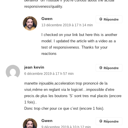
behavior” on Youtube if you’re curious about the actual
responsiveness/quality.
Gwen
Répondre
13 décembre 2019 à 17 h 14 min
I checked on your link but here this is another
model. I updated the article with a video as a
test of responsiveness. Thanks for your
reactions
jean kevin
Répondre
6 décembre 2019 à 17 h 57 min
manette injouable,acceleration trop prononcé de la
visé,même en reglant via le logiciel…impossible d’etre
precis.de plus les boutons ‘S’ sont tres mal placés (encore
1 fois)..
Donc trop cher pour ce que c’est (encore 1 fois).
Gwen
Répondre
9 décembre 2019 à 10 h 12 min