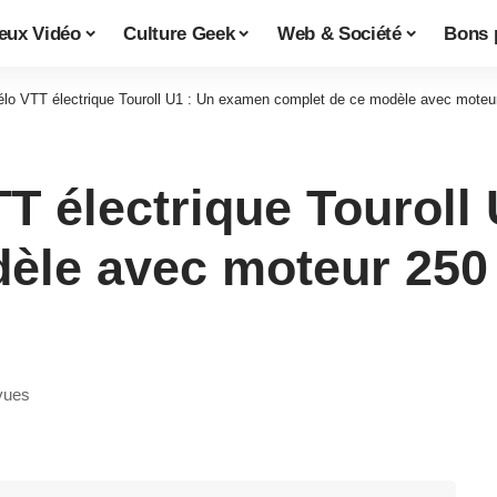
eux Vidéo
Culture Geek
Web & Société
Bons 
Vélo VTT électrique Touroll U1 : Un examen complet de ce modèle avec mote
TT électrique Tourol
èle avec moteur 250
vues