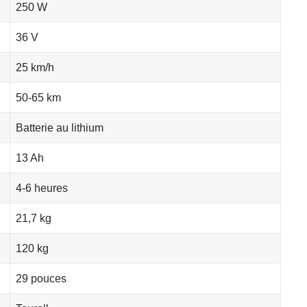
250 W
36 V
25 km/h
50-65 km
Batterie au lithium
13 Ah
4-6 heures
21,7 kg
120 kg
29 pouces