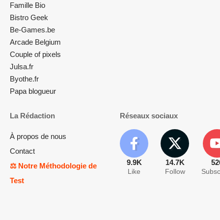
Famille Bio
Bistro Geek
Be-Games.be
Arcade Belgium
Couple of pixels
Julsa.fr
Byothe.fr
Papa blogueur
La Rédaction
Réseaux sociaux
À propos de nous
Contact
9.9K
14.7K
52
⚖️ Notre Méthodologie de
Like
Follow
Subsc
Test