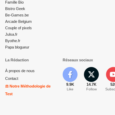
Famille Bio
Bistro Geek
Be-Games.be
Arcade Belgium
Couple of pixels
Julsa.fr
Byothe.fr
Papa blogueur
La Rédaction
Réseaux sociaux
À propos de nous
Contact
9.9K
14.7K
52
⚖️ Notre Méthodologie de
Like
Follow
Subsc
Test