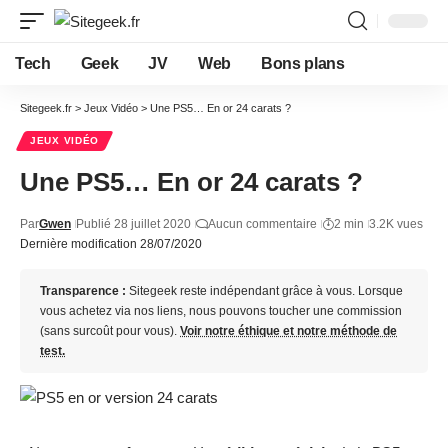
Tech
Geek
JV
Web
Bons plans
Sitegeek.fr
>
Jeux Vidéo
>
Une PS5… En or 24 carats ?
JEUX VIDÉO
Une PS5… En or 24 carats ?
Par
Gwen
Publié 28 juillet 2020
Aucun commentaire
2 min
3.2K vues
Dernière modification 28/07/2020
Transparence :
Sitegeek reste indépendant grâce à vous. Lorsque
vous achetez via nos liens, nous pouvons toucher une commission
(sans surcoût pour vous).
Voir notre éthique et notre méthode de
test.