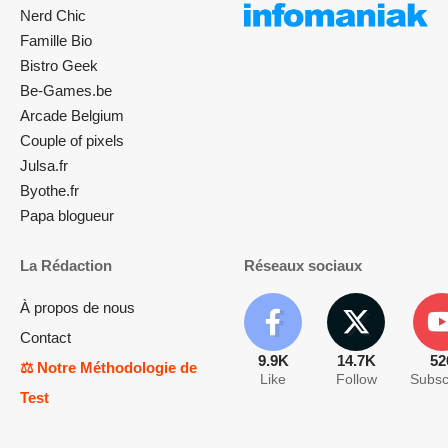
Nerd Chic
Famille Bio
Bistro Geek
Be-Games.be
Arcade Belgium
Couple of pixels
Julsa.fr
Byothe.fr
Papa blogueur
La Rédaction
Réseaux sociaux
À propos de nous
Contact
9.9K
14.7K
52
⚖️ Notre Méthodologie de
Like
Follow
Subsc
Test