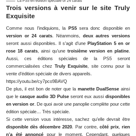
La PS5 en édition spéciale or 24 carats
Trois versions à venir sur le site Truly
Exquisite
Comme nous l’indiquions, la
PS5
sera donc disponible en
version or 24 carats
. Néanmoins,
deux autres versions
seront aussi disponibles. Il s’agit d’une
PlayStation 5 en or
rose 18 carats
, ainsi qu’une
troisième version en platine
.
Aussi, ces éditions spéciales de la PS5 seront
commercialisées chez
Truly Exquisite
, site connu pour la
vente d’édition spéciale de divers appareils.
https://youtu.be/cy7pco9BAVQ
De plus, il est bon de noter que la
manette DualSense
ainsi
que le
casque audio 3D Pulse
seront eux aussi
disponibles
en version or
. De quoi avoir une panoplie complète pour cette
édition spéciale… Très spéciale.
Si cette version vous intéresse, sachez qu’elle devrait être
disponible dès décembre 2020
. Par contre,
côté prix
,
rien
n’a été annoncé
pour le moment. Cependant, quelques