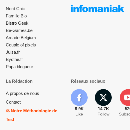
Nerd Chic
Famille Bio
Bistro Geek
Be-Games.be
Arcade Belgium
Couple of pixels
Julsa.fr
Byothe.fr
Papa blogueur
La Rédaction
Réseaux sociaux
À propos de nous
Contact
9.9K
14.7K
52
⚖️ Notre Méthodologie de
Like
Follow
Subsc
Test