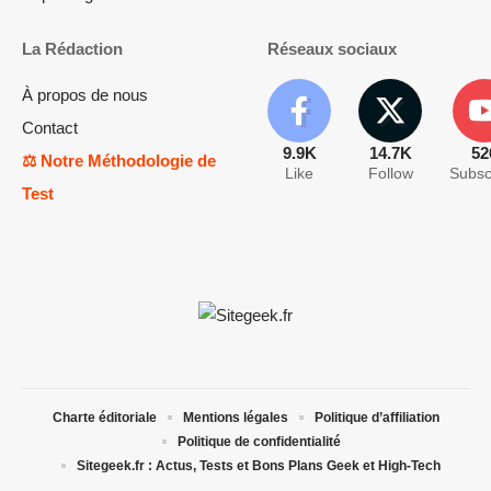
La Rédaction
Réseaux sociaux
À propos de nous
Contact
9.9K
14.7K
52
⚖️ Notre Méthodologie de
Like
Follow
Subsc
Test
Charte éditoriale
Mentions légales
Politique d’affiliation
Politique de confidentialité
Sitegeek.fr : Actus, Tests et Bons Plans Geek et High-Tech