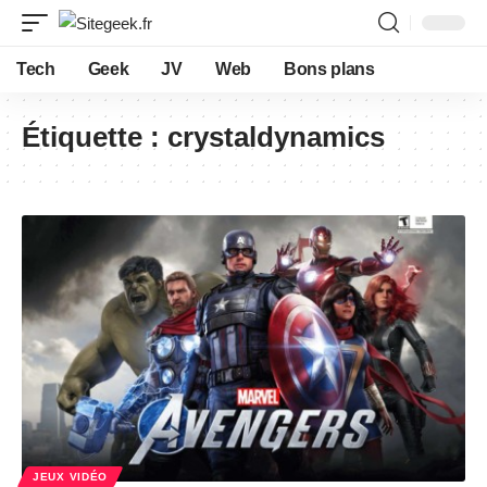
Tech
Geek
JV
Web
Bons plans
Étiquette :
crystaldynamics
JEUX VIDÉO