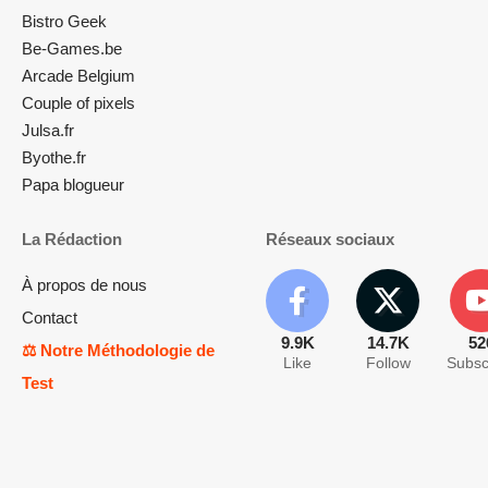
Bistro Geek
Be-Games.be
Arcade Belgium
Couple of pixels
Julsa.fr
Byothe.fr
Papa blogueur
La Rédaction
Réseaux sociaux
À propos de nous
Contact
9.9K
14.7K
52
⚖️ Notre Méthodologie de
Like
Follow
Subsc
Test