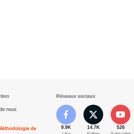
tion
Réseaux sociaux
 de nous
9.9K
14.7K
526
 Méthodologie de
Like
Follow
Subscribe