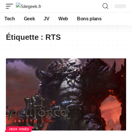
Tech
Geek
JV
Web
Bons plans
Étiquette :
RTS
JEUX VIDÉO