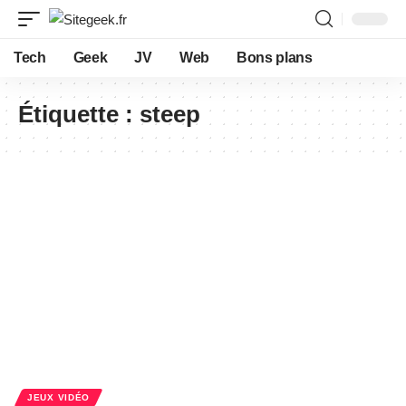
Tech
Geek
JV
Web
Bons plans
Étiquette :
steep
JEUX VIDÉO