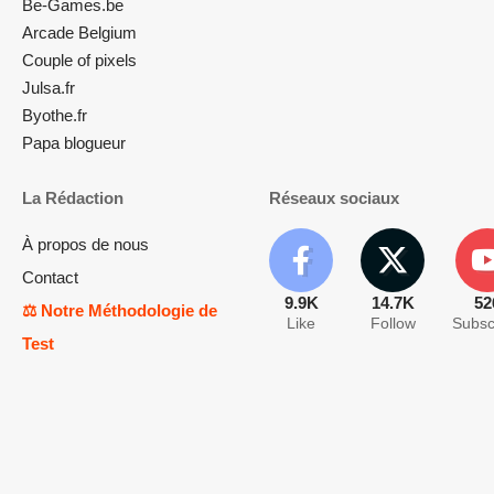
Be-Games.be
Arcade Belgium
Couple of pixels
Julsa.fr
Byothe.fr
Papa blogueur
La Rédaction
Réseaux sociaux
À propos de nous
Contact
9.9K
14.7K
52
⚖️ Notre Méthodologie de
Like
Follow
Subsc
Test