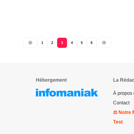
1
2
3
4
5
6
Hébergement
La Rédac
À propos
Contact
⚖️ Notre
Test