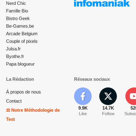
Nerd Chic
Famille Bio
Bistro Geek
Be-Games.be
Arcade Belgium
Couple of pixels
Julsa.fr
Byothe.fr
Papa blogueur
La Rédaction
Réseaux sociaux
À propos de nous
Contact
9.9K
14.7K
52
⚖️ Notre Méthodologie de
Like
Follow
Subsc
Test