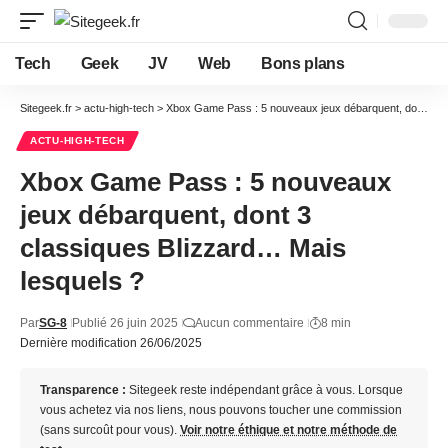
Tech
Geek
JV
Web
Bons plans
Sitegeek.fr
>
actu-high-tech
>
Xbox Game Pass : 5 nouveaux jeux débarquent, dont 3 classiques Blizzard… Mais lesquels ?
ACTU-HIGH-TECH
Xbox Game Pass : 5 nouveaux
jeux débarquent, dont 3
classiques Blizzard… Mais
lesquels ?
Par
SG-8
Publié 26 juin 2025
Aucun commentaire
8 min
Dernière modification 26/06/2025
Transparence :
Sitegeek reste indépendant grâce à vous. Lorsque
vous achetez via nos liens, nous pouvons toucher une commission
(sans surcoût pour vous).
Voir notre éthique et notre méthode de