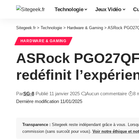
Technologie
Jeux Vidéo
Cu
Sitegeek.fr
>
Technologie
>
Hardware & Gaming
>
ASRock PGO27QFV
HARDWARE & GAMING
ASRock PGO27QFV
redéfinit l’expéri
Par
SG-8
Publié 11 janvier 2025
Aucun commentaire
8 
Dernière modification 11/01/2025
Transparence :
Sitegeek reste indépendant grâce à vous. Lorsq
commission (sans surcoût pour vous).
Voir notre éthique et no