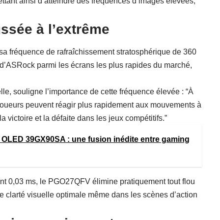
tant ainsi d’atteindre des fréquences d’images élevées,
ussée à l’extrême
a fréquence de rafraîchissement stratosphérique de 360
r d’ASRock parmi les écrans les plus rapides du marché,
le, souligne l’importance de cette fréquence élevée : “À
joueurs peuvent réagir plus rapidement aux mouvements à
la victoire et la défaite dans les jeux compétitifs.”
 OLED 39GX90SA : une fusion inédite entre gaming
t 0,03 ms, le PGO27QFV élimine pratiquement tout flou
e clarté visuelle optimale même dans les scènes d’action