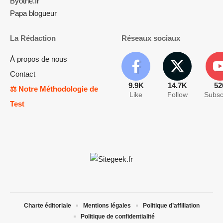
Byothe.fr
Papa blogueur
La Rédaction
Réseaux sociaux
À propos de nous
Contact
9.9K
14.7K
52
⚖️ Notre Méthodologie de
Like
Follow
Subsc
Test
Charte éditoriale
Mentions légales
Politique d’affiliation
Politique de confidentialité