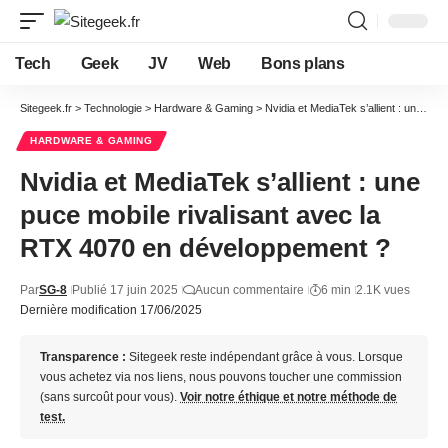
Tech
Geek
JV
Web
Bons plans
Sitegeek.fr
>
Technologie
>
Hardware & Gaming
>
Nvidia et MediaTek s’allient : une puce mobile rivalisant avec la RTX 4070 en développement ?
HARDWARE & GAMING
Nvidia et MediaTek s’allient : une
puce mobile rivalisant avec la
RTX 4070 en développement ?
Par
SG-8
Publié 17 juin 2025
Aucun commentaire
6 min
2.1K vues
Dernière modification 17/06/2025
Transparence :
Sitegeek reste indépendant grâce à vous. Lorsque
vous achetez via nos liens, nous pouvons toucher une commission
(sans surcoût pour vous).
Voir notre éthique et notre méthode de
test.