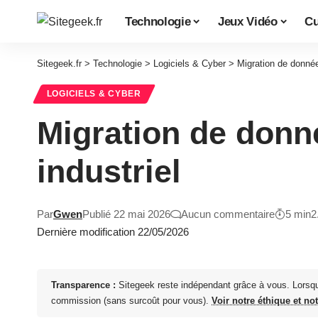
Technologie
Jeux Vidéo
Cu
Sitegeek.fr
>
Technologie
>
Logiciels & Cyber
>
Migration de données
LOGICIELS & CYBER
Migration de donné
industriel
Par
Gwen
Publié 22 mai 2026
Aucun commentaire
5 min
2
Dernière modification 22/05/2026
Transparence :
Sitegeek reste indépendant grâce à vous. Lorsq
commission (sans surcoût pour vous).
Voir notre éthique et no