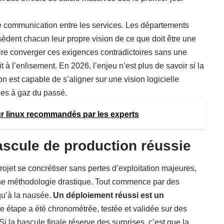
de communication entre les services. Les départements
sèdent chacun leur propre vision de ce que doit être une
ire converger ces exigences contradictoires sans une
 à l’enlisement. En 2026, l’enjeu n’est plus de savoir si la
on est capable de s’aligner sur une vision logicielle
nes à gaz du passé.
ur linux recommandés par les experts
ascule de production réussie
 projet se concrétiser sans pertes d’exploitation majeures,
 une méthodologie drastique. Tout commence par des
qu’à la nausée.
Un déploiement réussi est un
e étape a été chronométrée, testée et validée sur des
i la bascule finale réserve des surprises, c’est que la