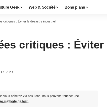
lture Geek
Web & Société
Bons plans
 critiques : Éviter le désastre industriel
es critiques : Éviter
.1K vues
ue vous achetez via nos liens, nous pouvons toucher une
tre méthode de test.