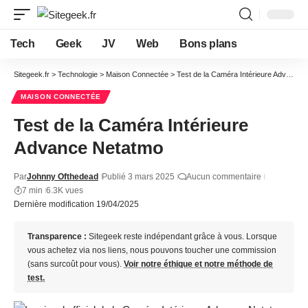
Tech
Geek
JV
Web
Bons plans
Sitegeek.fr
>
Technologie
>
Maison Connectée
>
Test de la Caméra Intérieure Advance Netatmo
MAISON CONNECTÉE
Test de la Caméra Intérieure
Advance Netatmo
Par
Johnny Ofthedead
Publié 3 mars 2025
Aucun commentaire
7 min
6.3K vues
Dernière modification 19/04/2025
Transparence :
Sitegeek reste indépendant grâce à vous. Lorsque
vous achetez via nos liens, nous pouvons toucher une commission
(sans surcoût pour vous).
Voir notre éthique et notre méthode de
test.