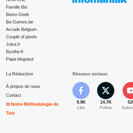
Famille Bio
Bistro Geek
Be-Games.be
Arcade Belgium
Couple of pixels
Julsa.fr
Byothe.fr
Papa blogueur
La Rédaction
Réseaux sociaux
À propos de nous
Contact
9.9K
14.7K
52
⚖️ Notre Méthodologie de
Like
Follow
Subsc
Test