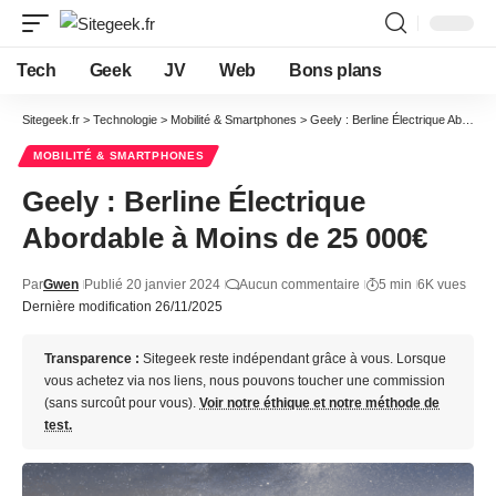
Tech
Geek
JV
Web
Bons plans
Sitegeek.fr
>
Technologie
>
Mobilité & Smartphones
>
Geely : Berline Électrique Abordable à Moins de 25 000€
MOBILITÉ & SMARTPHONES
Geely : Berline Électrique
Abordable à Moins de 25 000€
Par
Gwen
Publié 20 janvier 2024
Aucun commentaire
5 min
6K vues
Dernière modification 26/11/2025
Transparence :
Sitegeek reste indépendant grâce à vous. Lorsque
vous achetez via nos liens, nous pouvons toucher une commission
(sans surcoût pour vous).
Voir notre éthique et notre méthode de
test.