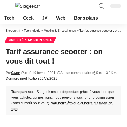
Tech
Geek
JV
Web
Bons plans
Sitegeek.fr
>
Technologie
>
Mobilité & Smartphones
>
Tarif assurance scooter : on vous dit tout !
MOBILITÉ & SMARTPHONES
Tarif assurance scooter : on
vous dit tout !
Par
Gwen
Publié 19 février 2021
Aucun commentaire
9 min
3.1K vues
Dernière modification 22/03/2021
Transparence :
Sitegeek reste indépendant grâce à vous. Lorsque
vous achetez via nos liens, nous pouvons toucher une commission
(sans surcoût pour vous).
Voir notre éthique et notre méthode de
test.