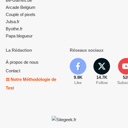
Be-Games.be
Arcade Belgium
Couple of pixels
Julsa.fr
Byothe.fr
Papa blogueur
La Rédaction
Réseaux sociaux
À propos de nous
Contact
9.9K
14.7K
52
⚖️ Notre Méthodologie de
Like
Follow
Subsc
Test