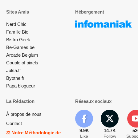
Sites Amis
Hébergement
Nerd Chic
Famille Bio
Bistro Geek
Be-Games.be
Arcade Belgium
Couple of pixels
Julsa.fr
Byothe.fr
Papa blogueur
La Rédaction
Réseaux sociaux
À propos de nous
Contact
9.9K
14.7K
52
⚖️ Notre Méthodologie de
Like
Follow
Subsc