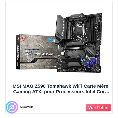
MSI MAG Z590 Tomahawk WiFi Carte Mère
Gaming ATX, pour Processeurs Intel Core
11ème Gen, LGA 1200, Mystic Light, 60A
VRM, DDR4 Boost (5333MHz/OC), 1 x PCIe
Amazon
4.0 x16, 3 x M.2 Gen4/3 x4, Wi-FI 6E