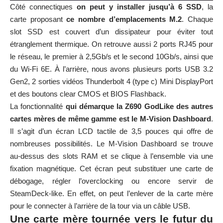
Côté connectiques
on peut y installer jusqu’à 6 SSD
, la
carte proposant
ce nombre d’emplacements M.2
. Chaque
slot SSD est couvert d’un dissipateur pour éviter tout
étranglement thermique. On retrouve aussi 2 ports RJ45 pour
le réseau, le premier à 2,5Gb/s et le second 10Gb/s, ainsi que
du Wi-Fi 6E. À l’arrière, nous avons plusieurs ports USB 3.2
Gen2, 2 sorties vidéos Thunderbolt 4 (type c) Mini DisplayPort
et des boutons clear CMOS et BIOS Flashback.
La fonctionnalité
qui démarque la Z690 GodLike des autres
cartes mères de même gamme est le M-Vision Dashboard
.
Il s’agit d’un écran LCD tactile de 3,5 pouces qui offre de
nombreuses possibilités. Le M-Vision Dashboard se trouve
au-dessus des slots RAM et se clique à l’ensemble via une
fixation magnétique. Cet écran peut substituer une carte de
débogage, régler l’overclocking ou encore servir de
SteamDeck-like. En effet, on peut l’enlever de la carte mère
pour le connecter à l’arrière de la tour via un câble USB.
Une carte mère tournée vers le futur du