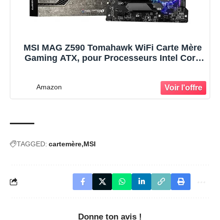
MSI MAG Z590 Tomahawk WiFi Carte Mère
Gaming ATX, pour Processeurs Intel Core
11ème Gen, LGA 1200, Mystic Light, 60A
VRM, DDR4 Boost (5333MHz/OC), 1 x PCIe
Amazon
4.0 x16, 3 x M.2 Gen4/3 x4, Wi-FI 6E
TAGGED:
cartemère
MSI
Donne ton avis !