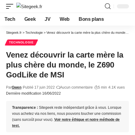
Tech
Geek
JV
Web
Bons plans
Sitegeek.fr
>
Technologie
>
Venez découvrir la carte mère la plus chère du monde, le Z690 GodLike de MSI
TECHNOLOGIE
Venez découvrir la carte mère la
plus chère du monde, le Z690
GodLike de MSI
Par
Gwen
Publié 17 juin 2022
Aucun commentaire
5 min
4.1K vues
Dernière modification 16/06/2022
Transparence :
Sitegeek reste indépendant grâce à vous. Lorsque
vous achetez via nos liens, nous pouvons toucher une commission
(sans surcoût pour vous).
Voir notre éthique et notre méthode de
test.