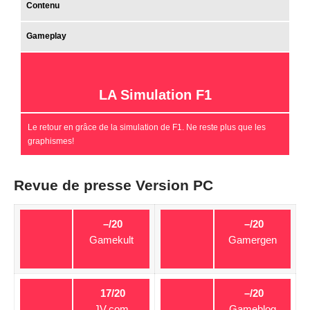
Contenu
Gameplay
LA Simulation F1
Le retour en grâce de la simulation de F1. Ne reste plus que les
graphismes!
Revue de presse Version PC
–/20
–/20
Gamekult
Gamergen
17/20
–/20
JV.com
Gameblog