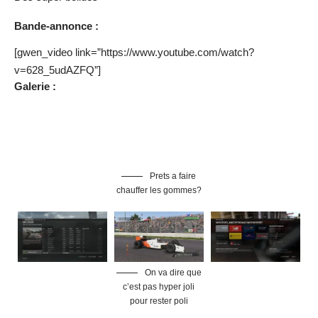
Bande-annonce :
[gwen_video link=”https://www.youtube.com/watch?
v=628_5udAZFQ”]
Galerie :
Prets a faire
chauffer les gommes?
On va dire que
c’est pas hyper joli
pour rester poli