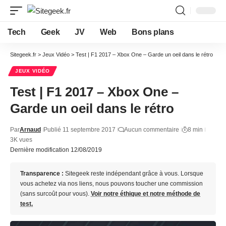
Tech
Geek
JV
Web
Bons plans
Sitegeek.fr
>
Jeux Vidéo
>
Test | F1 2017 – Xbox One – Garde un oeil dans le rétro
JEUX VIDÉO
Test | F1 2017 – Xbox One –
Garde un oeil dans le rétro
Par
Arnaud
Publié 11 septembre 2017
Aucun commentaire
8 min
3K vues
Dernière modification 12/08/2019
Transparence :
Sitegeek reste indépendant grâce à vous. Lorsque
vous achetez via nos liens, nous pouvons toucher une commission
(sans surcoût pour vous).
Voir notre éthique et notre méthode de
test.