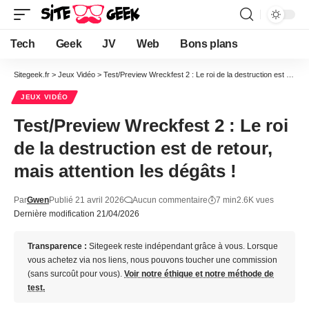
Tech
Geek
JV
Web
Bons plans
Sitegeek.fr
>
Jeux Vidéo
>
Test/Preview Wreckfest 2 : Le roi de la destruction est de retour, mais attention les dégâts !
JEUX VIDÉO
Test/Preview Wreckfest 2 : Le roi
de la destruction est de retour,
mais attention les dégâts !
Par
Gwen
Publié 21 avril 2026
Aucun commentaire
7 min
2.6K vues
Dernière modification 21/04/2026
Transparence :
Sitegeek reste indépendant grâce à vous. Lorsque
vous achetez via nos liens, nous pouvons toucher une commission
(sans surcoût pour vous).
Voir notre éthique et notre méthode de
test.