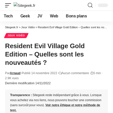
Tech
Geek
JV
Web
Bons plans
Sitegeek.fr
>
Jeux Vidéo
>
Resident Evil Village Gold Edition – Quelles sont les nouveautés ?
JEUX VIDÉO
Resident Evil Village Gold
Edition – Quelles sont les
nouveautés ?
Par
Arnaud
Publié 14 novembre 2022
Aucun commentaire
5 min
2.9K vues
Dernière modification 14/11/2022
Transparence :
Sitegeek reste indépendant grâce à vous. Lorsque
vous achetez via nos liens, nous pouvons toucher une commission
(sans surcoût pour vous).
Voir notre éthique et notre méthode de
test.