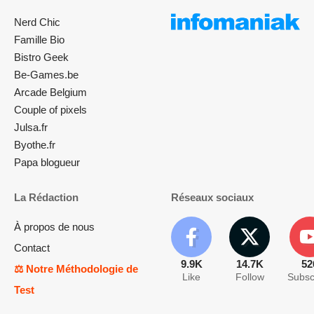
Nerd Chic
Famille Bio
Bistro Geek
Be-Games.be
Arcade Belgium
Couple of pixels
Julsa.fr
Byothe.fr
Papa blogueur
La Rédaction
Réseaux sociaux
À propos de nous
Contact
9.9K
14.7K
52
⚖️ Notre Méthodologie de
Like
Follow
Subsc
Test