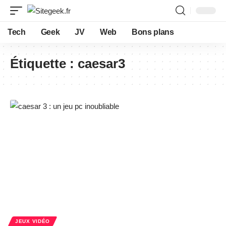
Tech
Geek
JV
Web
Bons plans
Étiquette :
caesar3
JEUX VIDÉO