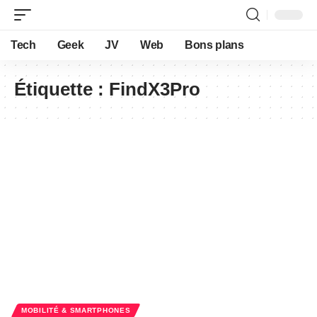
Tech
Geek
JV
Web
Bons plans
Étiquette :
FindX3Pro
MOBILITÉ & SMARTPHONES