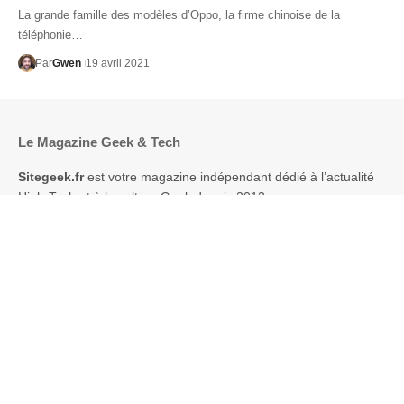
La grande famille des modèles d’Oppo, la firme chinoise de la
téléphonie…
Par
Gwen
19 avril 2021
Le Magazine Geek & Tech
Sitegeek.fr
est votre magazine indépendant dédié à l’actualité
High-Tech et à la culture Geek depuis 2013.
Nous décryptons pour vous les innovations technologiques, les
objets connectés et l’univers du jeu vidéo à travers des tests
complets, des guides d’achat et des dossiers passionnés.
Notre mission : vous aider à mieux comprendre et bien choisir
vos technologies au quotidien.
Sites Amis
Hébergement
Nerd Chic