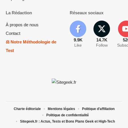
La Rédaction
Réseaux sociaux
À propos de nous
Contact
9.9K
14.7K
52
⚖️ Notre Méthodologie de
Like
Follow
Subsc
Test
Charte éditoriale
Mentions légales
Politique d’affiliation
Politique de confidentialité
Sitegeek.fr : Actus, Tests et Bons Plans Geek et High-Tech