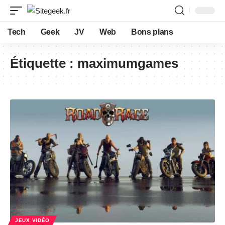
Tech
Geek
JV
Web
Bons plans
Étiquette :
maximumgames
JEUX VIDÉO