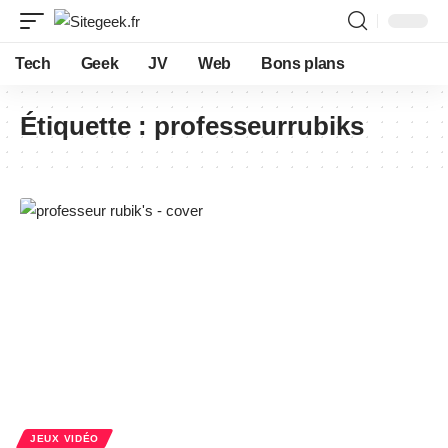
Tech
Geek
JV
Web
Bons plans
Étiquette :
professeurrubiks
JEUX VIDÉO