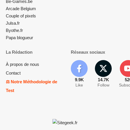
Be-Games.be
Arcade Belgium
Couple of pixels
Julsa.fr
Byothe.fr
Papa blogueur
La Rédaction
Réseaux sociaux
À propos de nous
Contact
9.9K
14.7K
52
⚖️ Notre Méthodologie de
Like
Follow
Subsc
Test