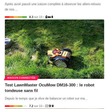
Après avoir passé une saison complète à observer les allers-retours
de nos…
8.3
sur 10
🤖🏡🔋
MAISON CONNECTÉE
Test LawnMaster OcuMow DM16-300 : le robot
tondeuse sans fil
Depuis le temps que je rêve de balancer un robot sur ma…
7.2
sur 10
🤷‍♂️🛠️🔋