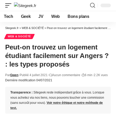
Tech
Geek
JV
Web
Bons plans
Sitegeek.fr
>
WEB & SOCIÉTÉ
>
Peut-on trouvez un logement étudiant facilement sur Angers ? : les types proposés
WEB & SOCIÉTÉ
Peut-on trouvez un logement
étudiant facilement sur Angers ?
: les types proposés
Par
Gwen
Publié 4 juillet 2021
Aucun commentaire
6 min
2.2K vues
Dernière modification 04/07/2021
Transparence :
Sitegeek reste indépendant grâce à vous. Lorsque
vous achetez via nos liens, nous pouvons toucher une commission
(sans surcoût pour vous).
Voir notre éthique et notre méthode de
test.