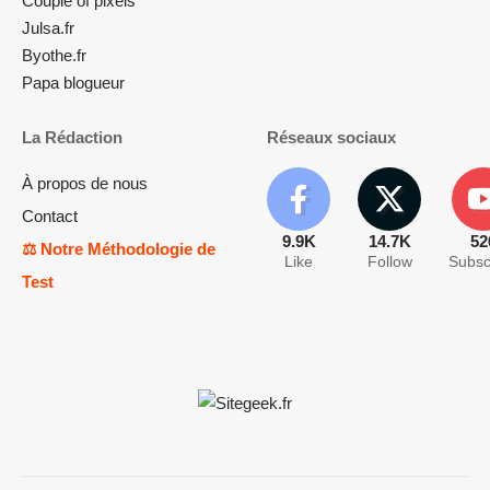
Couple of pixels
Julsa.fr
Byothe.fr
Papa blogueur
La Rédaction
Réseaux sociaux
À propos de nous
Contact
9.9K
14.7K
52
⚖️ Notre Méthodologie de
Like
Follow
Subsc
Test