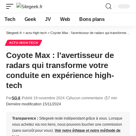
Tech
Geek
JV
Web
Bons plans
Sitegeek.fr
>
actu-high-tech
>
Coyote Max : l’avertisseur de radars qui transforme votre conduite en expérience high-tech
ACTU-HIGH-TECH
Coyote Max : l’avertisseur de
radars qui transforme votre
conduite en expérience high-
tech
Par
SG-8
Publié 19 novembre 2024
Aucun commentaire
7 min
Dernière modification 15/11/2024
Transparence :
Sitegeek reste indépendant grâce à vous. Lorsque
vous achetez via nos liens, nous pouvons toucher une commission
(sans surcoût pour vous).
Voir notre éthique et notre méthode de