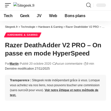
Tech
Geek
JV
Web
Bons plans
Sitegeek.fr
>
Technologie
>
Hardware & Gaming
>
Razer DeathAdder V2 PRO – On passe en mode HyperSpeed
HARDWARE & GAMING
Razer DeathAdder V2 PRO – On
passe en mode HyperSpeed
Par
Martin
Publié 20 octobre 2020
Aucun commentaire
9 min
Dernière modification 27/11/2025
Transparence :
Sitegeek reste indépendant grâce à vous. Lorsque
vous achetez via nos liens, nous pouvons toucher une commission
(sans surcoût pour vous).
Voir notre éthique et notre méthode de
test.