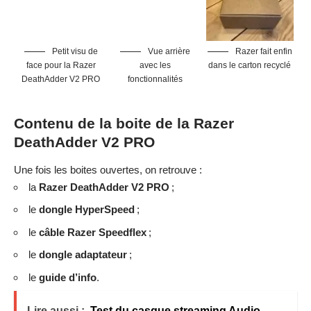
Petit visu de
Vue arrière
Razer fait enfin
face pour la Razer
avec les
dans le carton recyclé
DeathAdder V2 PRO
fonctionnalités
Contenu de la boite de la Razer
DeathAdder V2 PRO
Une fois les boites ouvertes, on retrouve :
la
Razer DeathAdder V2 PRO
;
le
dongle HyperSpeed
;
le
câble Razer Speedflex
;
le
dongle adaptateur
;
le
guide d’info
.
Lire aussi :
Test du casque streaming Audio-