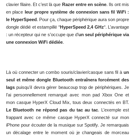
clavier filaire. Et c’est là que
Razer entre en scène
. Ils ont mis
en place
leur propre système de connexion sans fil WiFi :
le HyperSpeed
. Pour ça, chaque périphérique aura son propre
dongle dédié et estampillé “
HyperSpeed 2,4 GHz
“. L’avantage
: un récepteur qui ne s’occupe que d’
un seul périphérique via
une connexion WiFi dédiée
.
Là où connecter un combo souris/clavier/casque sans fil à
un
seul et même dongle Bluetooth entraînera forcément des
lags
puisqu’il devra gérer beaucoup trop de périphériques. Je
l’ai personnellement remarqué avec mon pad Xbox One et
mon casque
HyperX Cloud Mix
, tous deux connectés en BT.
Le Bluetooth ne répond pas du tac au tac
. L’exemple est
frappant avec ce même casque HyperX connecté sur mon
iPhone pour écouter de la musique sur Spotify. Je remarquais
un décalage entre le moment où je changeais de morceau