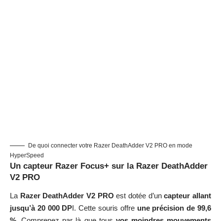
De quoi connecter votre Razer DeathAdder V2 PRO en mode
HyperSpeed
Un capteur Razer Focus+ sur la Razer DeathAdder
V2 PRO
La
Razer DeathAdder V2 PRO
est dotée d’un
capteur allant
jusqu’à 20 000 DP
I. Cette souris offre
une précision de 99,6
%
. Comprenez par là que tous
vos moindres mouvements