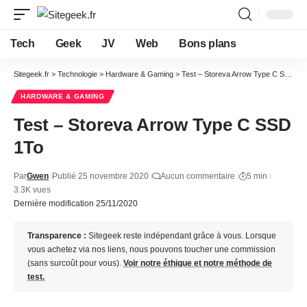
Tech
Geek
JV
Web
Bons plans
Sitegeek.fr
>
Technologie
>
Hardware & Gaming
>
Test – Storeva Arrow Type C SSD 1To
HARDWARE & GAMING
Test – Storeva Arrow Type C SSD
1To
Par
Gwen
Publié 25 novembre 2020
Aucun commentaire
5 min
3.3K vues
Dernière modification 25/11/2020
Transparence :
Sitegeek reste indépendant grâce à vous. Lorsque
vous achetez via nos liens, nous pouvons toucher une commission
(sans surcoût pour vous).
Voir notre éthique et notre méthode de
test.