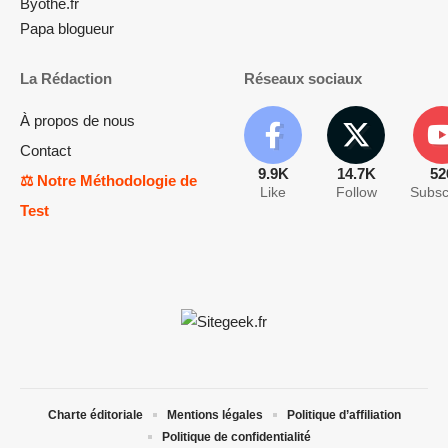
Byothe.fr
Papa blogueur
La Rédaction
Réseaux sociaux
À propos de nous
Contact
9.9K
14.7K
52
⚖️ Notre Méthodologie de
Like
Follow
Subsc
Test
Charte éditoriale
Mentions légales
Politique d’affiliation
Politique de confidentialité