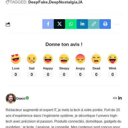
TAGGED:
DeepFake
DeepNostalgia
IA
Donne ton avis !
Love
Sad
Happy
Sleepy
Angry
Dead
Wink
0
0
0
0
0
0
0
Gwen
Rédacteur augmenté et expert IT, je mets la tech à votre portée. Fort de 20
ans d’expérience dans l’ingénierie système, je décortique l’univers high-
tech avec précision et passion. Produits connectés, domotique, gadgets du
quotidien : je teste, j’analyse, je conseille. Mes contenus sont conçus pour