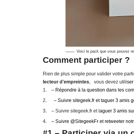
Voici le pack que vous pouvez re
Comment participer ?
Rien de plus simple pour valider votre part
lecteur d’empreintes
, vous devez utili
ser
– Répondre à la question dans les co
– Suivre
sitegeek.fr
et taguer 3 amis 
– Suivre
sitegeek.fr
et t
aguer 3 amis su
– Suivre
@SitegeekFr
et retweeter notr
#1 – Participer via un