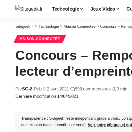
Technologie
Jeux Vidéo
Cu
Sitegeek.fr
>
Technologie
>
Maison Connectée
>
Concours – Rempor
MAISON CONNECTÉE
Concours – Rempo
lecteur d’emprein
Par
SG-8
Publié 2 avril 2021
598 commentaires
3 min
Dernière modification 14/04/2021
Transparence :
Sitegeek reste indépendant grâce à vous. Lorsq
commission (sans surcoût pour vous).
Voir notre éthique et no