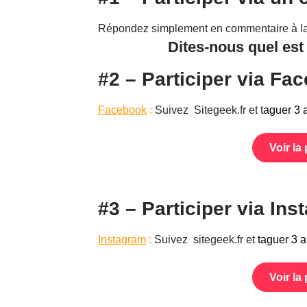
Répondez simplement en commentaire à la 
Dites-nous quel est
#2 – Participer via Fa
Facebook
:
Suivez
Sitegeek.fr
et t
aguer 3 
Voir la
#3 – Participer via In
Instagram
:
Suivez
sitegeek.fr
et
taguer 3 
Voir la