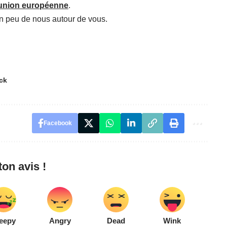
’union européenne
.
un peu de nous autour de vous.
ck
Facebook
on avis !
eepy
Angry
Dead
Wink