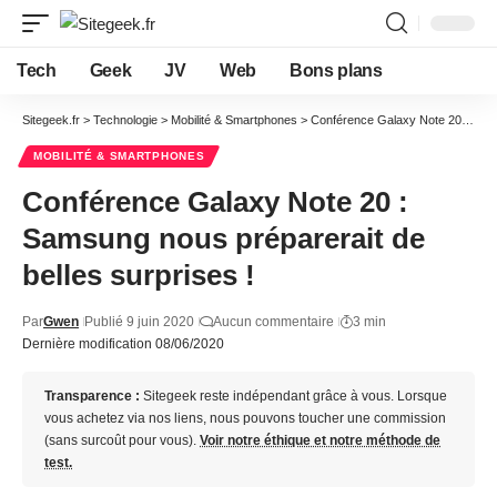
Tech
Geek
JV
Web
Bons plans
Sitegeek.fr
>
Technologie
>
Mobilité & Smartphones
>
Conférence Galaxy Note 20 : Samsung nous préparerait de belles surprises !
MOBILITÉ & SMARTPHONES
Conférence Galaxy Note 20 :
Samsung nous préparerait de
belles surprises !
Par
Gwen
Publié 9 juin 2020
Aucun commentaire
3 min
Dernière modification 08/06/2020
Transparence :
Sitegeek reste indépendant grâce à vous. Lorsque
vous achetez via nos liens, nous pouvons toucher une commission
(sans surcoût pour vous).
Voir notre éthique et notre méthode de
test.