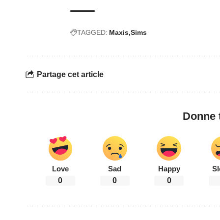
TAGGED:
Maxis
Sims
Partage cet article
Donne t
Love
Sad
Happy
Sl
0
0
0