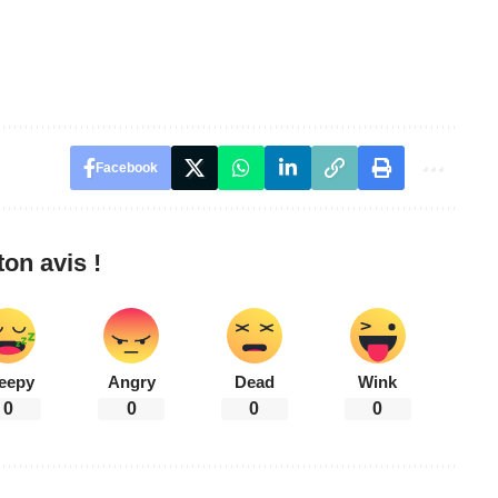
Facebook
on avis !
eepy
Angry
Dead
Wink
0
0
0
0