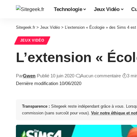
Technologie
Jeux Vidéo
Cu
Sitegeek.fr
>
Jeux Vidéo
>
L’extension « Écologie » des Sims 4 est 
JEUX VIDÉO
L’extension « Écol
Par
Gwen
Publié 10 juin 2020
Aucun commentaire
3 mi
Dernière modification 10/06/2020
Transparence :
Sitegeek reste indépendant grâce à vous. Lorsq
commission (sans surcoût pour vous).
Voir notre éthique et no