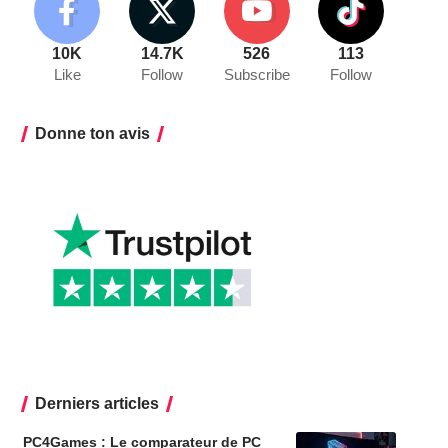
10K
14.7K
526
113
Like
Follow
Subscribe
Follow
Donne ton avis
Derniers articles
PC4Games : Le comparateur de PC