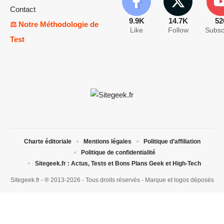
Contact
9.9K
14.7K
52
⚖️ Notre Méthodologie de
Like
Follow
Subsc
Test
Charte éditoriale
Mentions légales
Politique d’affiliation
Politique de confidentialité
Sitegeek.fr : Actus, Tests et Bons Plans Geek et High-Tech
Sitegeek.fr - ® 2013-2026 - Tous droits réservés - Marque et logos déposés