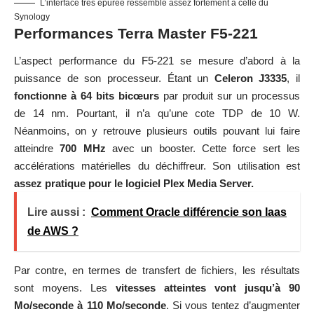
L’interface très épurée ressemble assez fortement à celle du
Synology
Performances Terra Master F5-221
L’aspect performance du F5-221 se mesure d’abord à la
puissance de son processeur. Étant un
Celeron J3335
, il
fonctionne à 64 bits bicœurs
par produit sur un processus
de 14 nm. Pourtant, il n’a qu’une cote TDP de 10 W.
Néanmoins, on y retrouve plusieurs outils pouvant lui faire
atteindre
700 MHz
avec un booster. Cette force sert les
accélérations matérielles du déchiffreur. Son utilisation est
assez pratique pour le logiciel Plex Media Server.
Lire aussi :
Comment Oracle différencie son Iaas
de AWS ?
Par contre, en termes de transfert de fichiers, les résultats
sont moyens. Les
vitesses atteintes vont jusqu’à 90
Mo/seconde à 110 Mo/seconde
. Si vous tentez d’augmenter