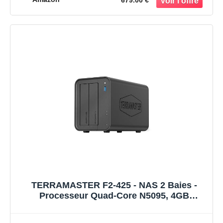
679.00 €
TERRAMASTER F2-425 - NAS 2 Baies -
Processeur Quad-Core N5095, 4GB
Mémoire DDR4, LAN 2.5GbE, Serveur
Multimédia de Stockage en Réseau pour