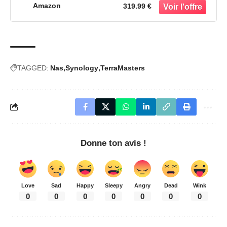
Utilisateurs Domestiques (sans Disque)
Amazon
319.99 €
TAGGED:
Nas
Synology
TerraMasters
Donne ton avis !
Love
Sad
Happy
Sleepy
Angry
Dead
Wink
0
0
0
0
0
0
0