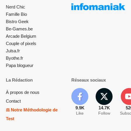
Nerd Chic
Famille Bio
Bistro Geek
Be-Games.be
Arcade Belgium
Couple of pixels
Julsa.fr
Byothe.fr
Papa blogueur
La Rédaction
Réseaux sociaux
À propos de nous
Contact
9.9K
14.7K
52
⚖️ Notre Méthodologie de
Like
Follow
Subsc
Test