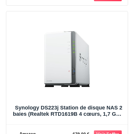
Synology DS223j Station de disque NAS 2
baies (Realtek RTD1619B 4 cœurs, 1,7 GHz,
1 Go DDR4, 1 x RJ-45 1 GbE) avec 2
disques durs Seagate IronWolf 3 To
Amazon