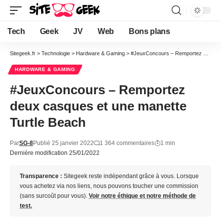
Tech
Geek
JV
Web
Bons plans
Sitegeek.fr
>
Technologie
>
Hardware & Gaming
>
#JeuxConcours – Remportez deux casques et une manette Turtle Beach
HARDWARE & GAMING
#JeuxConcours – Remportez
deux casques et une manette
Turtle Beach
Par
SG-8
Publié 25 janvier 2022
1 364 commentaires
1 min
Dernière modification 25/01/2022
Transparence :
Sitegeek reste indépendant grâce à vous. Lorsque
vous achetez via nos liens, nous pouvons toucher une commission
(sans surcoût pour vous).
Voir notre éthique et notre méthode de
test.