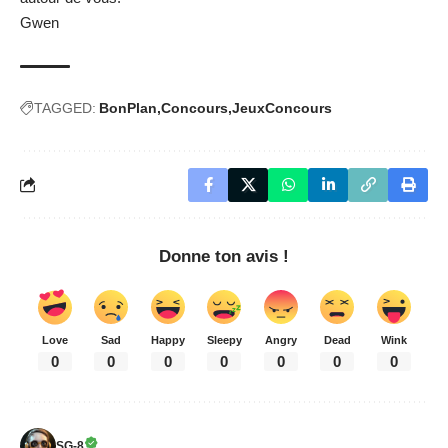
Gwen
TAGGED:
BonPlan
Concours
JeuxConcours
Donne ton avis !
Love
Sad
Happy
Sleepy
Angry
Dead
Wink
0
0
0
0
0
0
0
SG-8