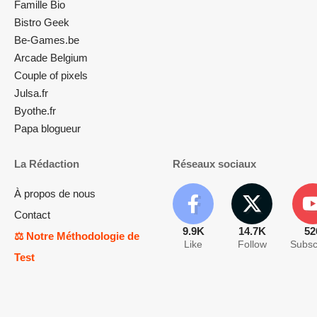
Famille Bio
Bistro Geek
Be-Games.be
Arcade Belgium
Couple of pixels
Julsa.fr
Byothe.fr
Papa blogueur
La Rédaction
Réseaux sociaux
À propos de nous
Contact
9.9K
14.7K
52
⚖️ Notre Méthodologie de
Like
Follow
Subsc
Test